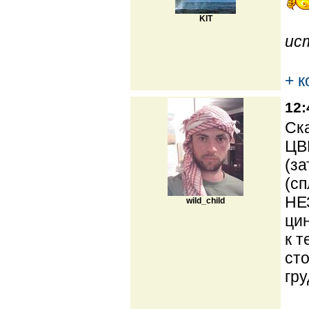
KIT
ис
+ 
12:
Ска
ЦВ
(за
(сп
НЕ
wild_child
цин
к т
сто
гру