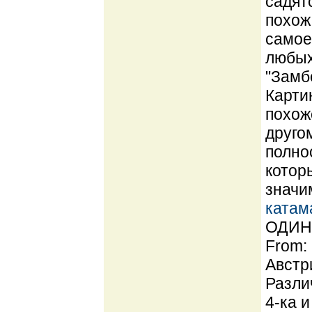
садят
похож
самое
любых
"Замб
Карти
похож
друго
полно
котор
значи
катам
ОДИН 
From:
Австр
Разли
4-ка 