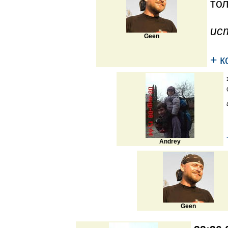
тол
ис
Geen
+ 
Andrey
Geen