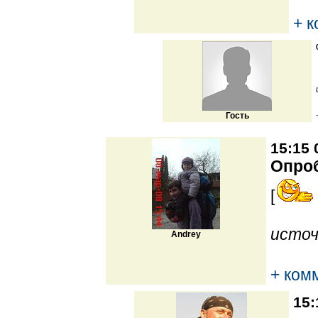
+ 
Гость
15:15 
Опро
[
источ
Andrey
+ ком
15: