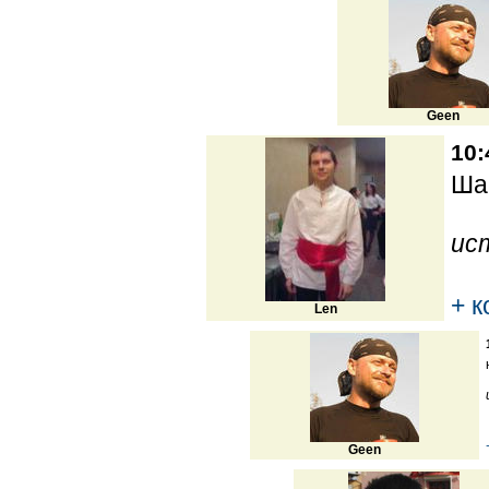
Geen
10:
Ша
ис
+ 
Len
Geen