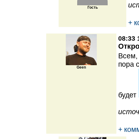
ис
Гость
+ 
08:33 
Откро
Всем,
пора 
Geen
будет
источ
+ ком