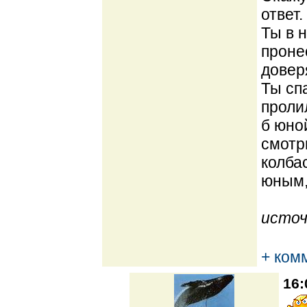
ответ.
Ты в 
проне
довер
Ты сп
проли
б юно
смотр
колба
юным,
источ
+ ком
16: