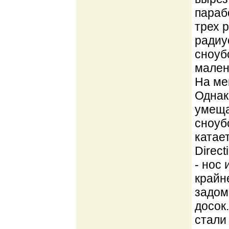
параб
трех 
радиу
сноуб
мален
На ме
Однак
умеща
сноубо
катае
Direct
- нос
крайн
задом
досок
стали 