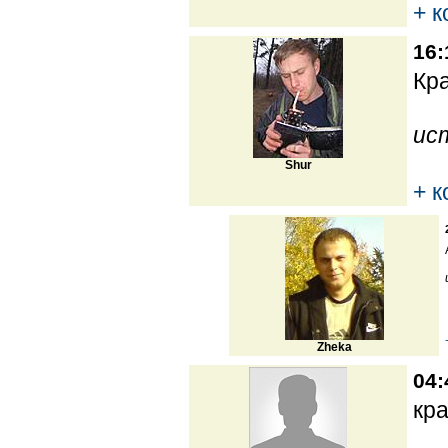
+ 
16:
Кра
ис
Shur
+ 
Zheka
04:
кр