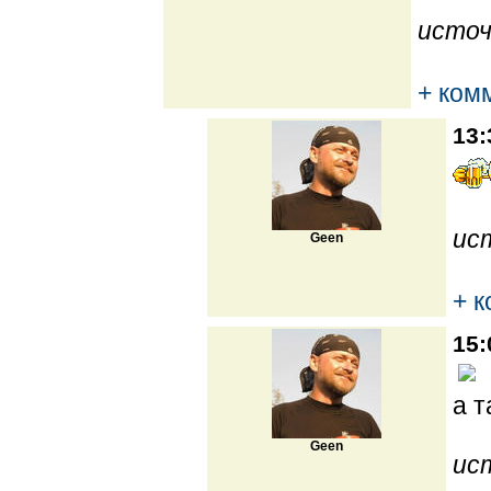
источ
+ ком
13:
ис
Geen
+ 
15:
а т
Geen
ис