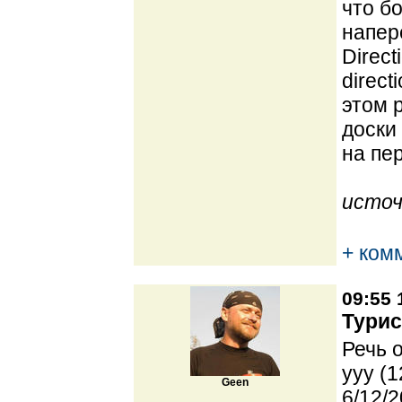
что б
напер
Direc
direc
этом р
доски
на пер
источ
+ ком
09:55 
Турис
Речь 
yyy (1
Geen
6/12/2