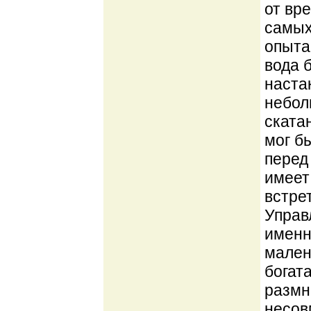
от вре
самых
опыта
вода 
наста
небол
ската
мог б
перед
имеет
встре
Управ
именн
мален
богат
размн
несовм