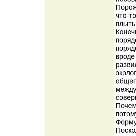
Порож
что-т
плыть
Конеч
поряд
порядо
вроде
разви
эколо
общег
между
совер
Почем
потом
Форму
Поско