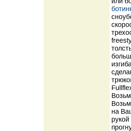
или б
ботин
сноуб
скоро
трехо
freest
толст
больш
изгиб
сдела
трюко
Fullfl
Возьми
Возьм
на Ва
рукой
прогн