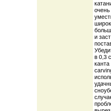
катан
очень
умест
широк
больш
и зас
поста
Убедит
в 0,3
канта
carvi
испол
удачн
сноуб
случа
пробл
вырез