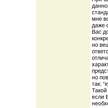
данног
станд
мне в
даже 
Вас д
конкр
но ве
ответ
отлич
харак
предс
но по
так: 
Такой
если 
необх