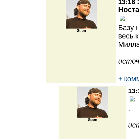
13:16 
Носта
Базу 
Geen
весь 
Милла
источ
+ ком
13:
.
Geen
ис