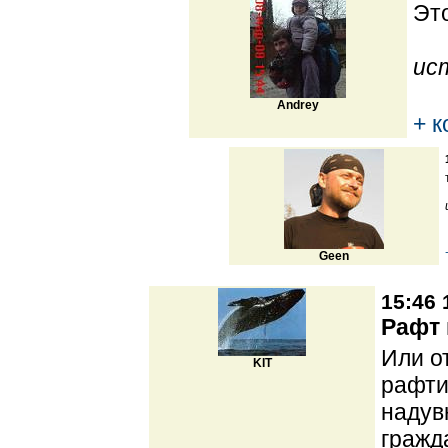
Это
ис
Andrey
+ 
Geen
15:46 
Рафт 
Или о
KIT
рафти
надув
гражд