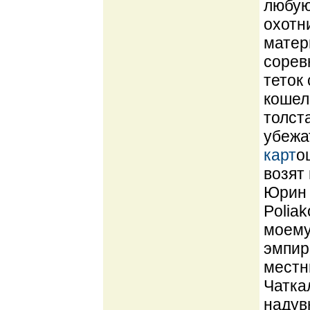
любую
охотн
матер
сорев
теток
кошеле
толст
убежа
карт
о
возят
Юрин 
Poliak
моему
эмпир
местн
Чатка
надув