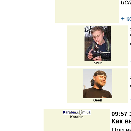
ис
+ 
Shur
Geen
09:57 
Karabin
Как в
При в