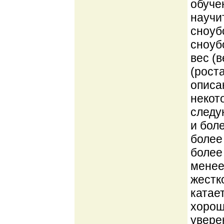
обуче
научи
сноуб
сноуб
вес (
(рост
описа
некот
следую
и боле
более 
более
менее
жестк
катае
хорош
увере