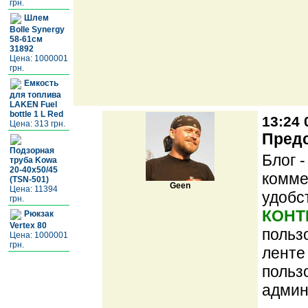
грн.
Шлем
Bolle Synergy
58-61cм
31892
Цена: 1000001
грн.
Емкость
для топлива
LAKEN Fuel
bottle 1 L Red
13:24 
Цена: 313 грн.
Предс
Подзорная
Блог 
труба Kowa
20-40x50/45
комме
(TSN-501)
Geen
Цена: 11394
удобс
грн.
КОНТ
Рюкзак
Vertex 80
польз
Цена: 1000001
грн.
ленте
польз
админ