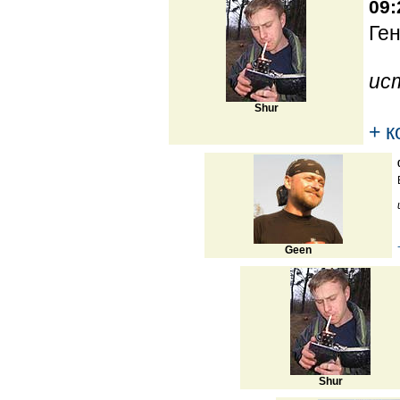
09:
Ген
ис
Shur
+ 
Geen
Shur