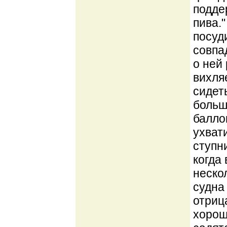
подде
пива.
посуд
совпа
о ней 
вихля
сидет
больш
балло
ухват
ступн
когда
неско
судна
отриц
хорош