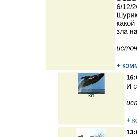
6/12/2
Шурик
какой
зла н
источ
+ ком
16:
И с
KIT
ис
+ 
13: