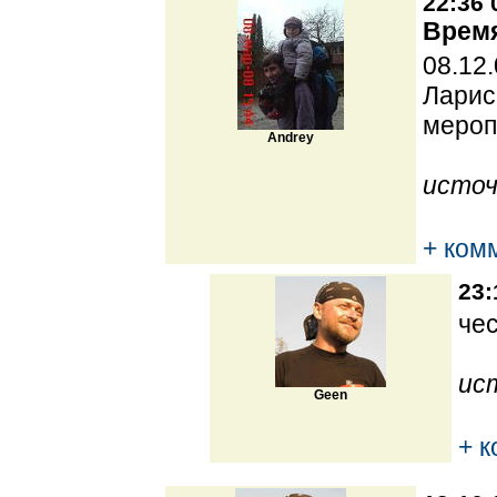
22:36 
Время
08.12
Ларис
мероп
Andrey
источ
+ ком
23:
че
ис
Geen
+ 