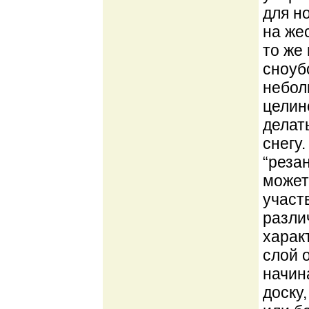
для н
на жес
то же
сноуб
небол
целине
делат
снегу
“реза
может
участ
разли
харак
слой о
начин
доску