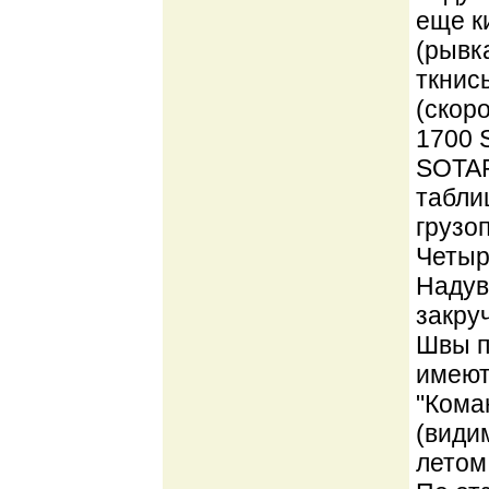
еще к
(рывк
ткнись
(скор
1700 
SOTAR 
табли
грузо
Четыр
Надув
закру
Швы п
имеют
"Кома
(види
летом