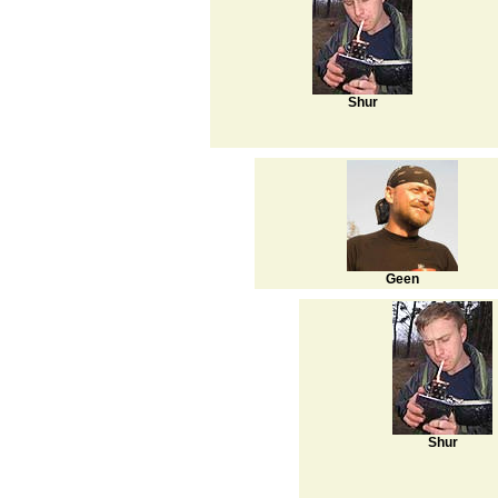
Shur
Geen
Shur