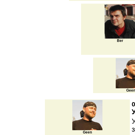
Ber
Gee
0
Geen