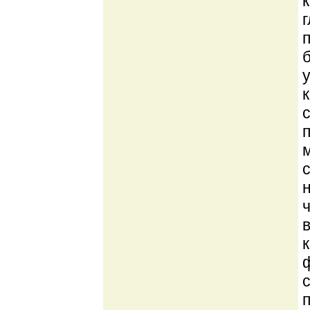
с
ф
п