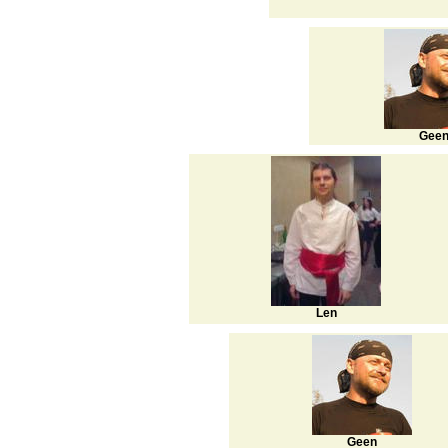
Gee
Len
Geen