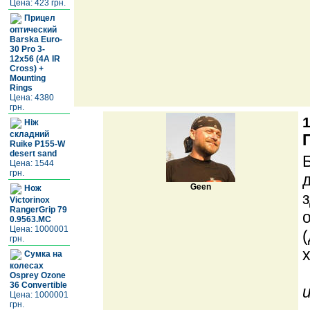
Цена: 423 грн.
Прицел
оптический
Barska Euro-
30 Pro 3-
12x56 (4A IR
Cross) +
Mounting
Rings
Цена: 4380
грн.
1
Ніж
складний
Ruike P155-W
desert sand
Цена: 1544
грн.
Geen
Нож
Victorinox
RangerGrip 79
0.9563.MC
Цена: 1000001
грн.
Сумка на
колесах
Osprey Ozone
36 Convertible
Цена: 1000001
грн.