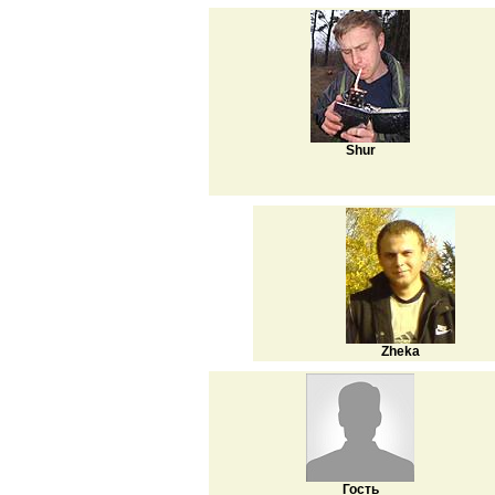
Shur
Zheka
Гость