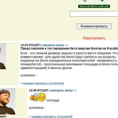
Редактировать
13:24 07/12/07 |
смотреть ветку ->
Представляем к тестированию бета версию блогов на Karabi
Блог - это личный дневник, журнал и просто место общения. Что
комментариям - для удобства блоги будут разбиты на разделы 
подписка на блоги определенных пользователей - возможность 
понадобится) - персональная рекламная площадка в блоге польз
администрацией) и многое другое.
источник -
+ комментировать (comment)
13:38 07/12/07 |
смотреть ветку ->
господа!
источник -
een
+ комментировать (comment)