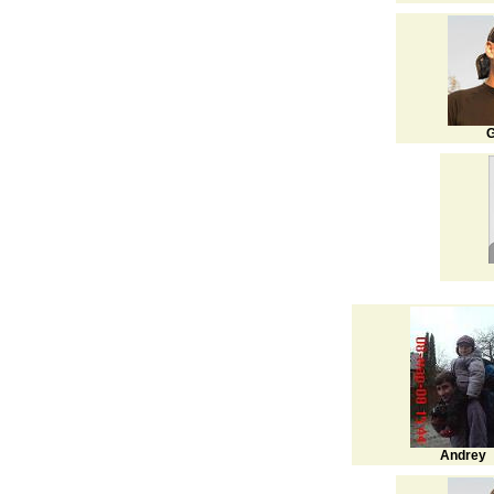
G
Andrey