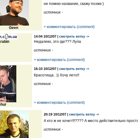
не помню название, скажу позже:)
источник -
+ комментировать (comment)
Geen
14:04 10/12/07 |
смотреть ветку ->
rabin
Недалеко, это где??? Лула
источник -
+ комментировать (comment)
16:10 10/12/07 |
смотреть ветку ->
Красотища.. )) Хочу лето!!
источник -
+ комментировать (comment)
Shur
20:19 10/12/07 |
смотреть ветку ->
А кто ж не хочет!!!???? А место действительно прост
источник -