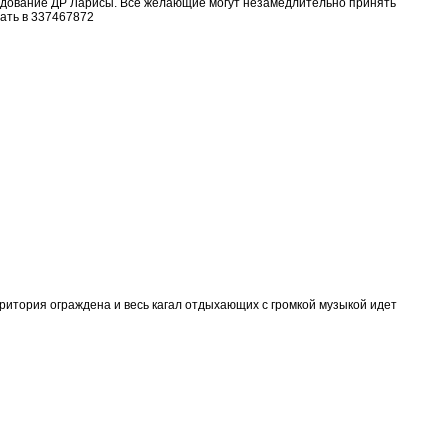
аздование ДР Ларисы. Все желающие могут незамедлительно принять
ать в 337467872
ритория ограждена и весь кагал отдыхающих с громкой музыкой идет