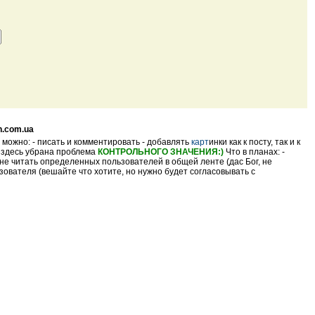
n.com.ua
 можно: - писать и комментировать - добавлять
карт
инки как к посту, так и к
- здесь убрана проблема
КОНТРОЛЬНОГО ЗНАЧЕНИЯ:)
Что в планах: -
не читать определенных пользователей в общей ленте (дас Бог, не
ователя (вешайте что хотите, но нужно будет согласовывать с