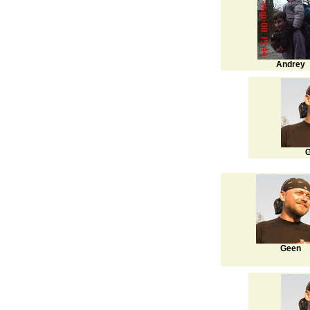
Andrey
G
Geen