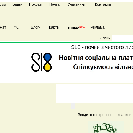
рум
Байки
Походы
Почта
Участники
Контакты
кат
ФСТ
Блоги
Карты
new
Реклама
Видео
Логин
SL8 - почни з чистого ли
Введите контрольнное значение