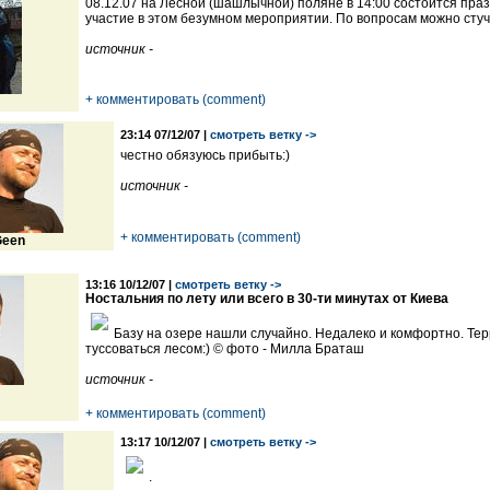
08.12.07 на Лесной (шашлычной) поляне в 14:00 состоится пр
участие в этом безумном мероприятии. По вопросам можно стуч
источник -
+ комментировать (comment)
23:14 07/12/07 |
смотреть ветку ->
честно обязуюсь прибыть:)
источник -
+ комментировать (comment)
een
13:16 10/12/07 |
смотреть ветку ->
Ностальния по лету или всего в 30-ти минутах от Киева
Базу на озере нашли случайно. Недалеко и комфортно. Тер
туссоваться лесом:) © фото - Милла Браташ
источник -
+ комментировать (comment)
13:17 10/12/07 |
смотреть ветку ->
.