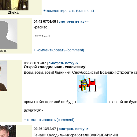
+ комментировать (comment)
Zheka
04:41 07/01/08 |
смотреть ветку ->
красиво
источник -
+ комментировать (comment)
ость
08:33 11/12/07 |
смотреть ветку ->
Открой холодильник - спаси зиму!
Всем, всем, всем! Лыжники! Сноубордисты! Водники! Откройте с
прямо сейчас, зимой не будет
а весной не буд
источник -
+ комментировать (comment)
09:26 13/12/07 |
смотреть ветку ->
Гена!!!! Холодильник сработал!! ЗАКРЫВАЙЙЙ!!!