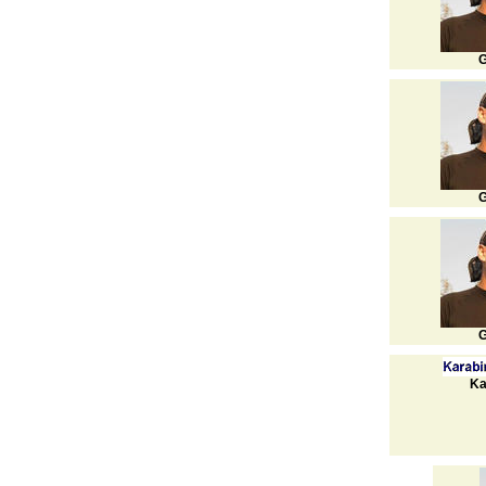
G
G
G
Ka