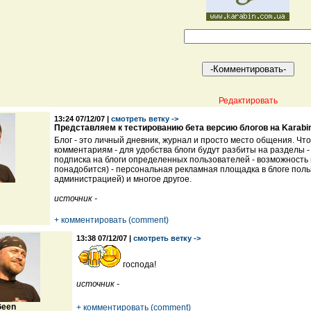
Редактировать
13:24 07/12/07 |
смотреть ветку ->
Представляем к тестированию бета версию блогов на Karabi
Блог - это личный дневник, журнал и просто место общения. Что
комментариям - для удобства блоги будут разбиты на разделы 
подписка на блоги определенных пользователей - возможность 
понадобится) - персональная рекламная площадка в блоге польз
администрацией) и многое другое.
источник -
+ комментировать (comment)
13:38 07/12/07 |
смотреть ветку ->
господа!
источник -
een
+ комментировать (comment)