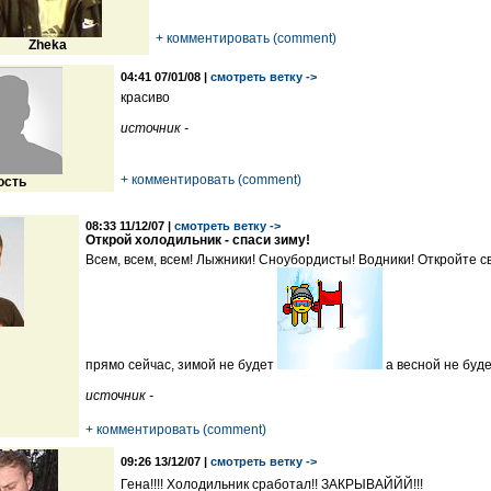
+ комментировать (comment)
Zheka
04:41 07/01/08 |
смотреть ветку ->
красиво
источник -
+ комментировать (comment)
ость
08:33 11/12/07 |
смотреть ветку ->
Открой холодильник - спаси зиму!
Всем, всем, всем! Лыжники! Сноубордисты! Водники! Откройте с
прямо сейчас, зимой не будет
а весной не буд
источник -
+ комментировать (comment)
09:26 13/12/07 |
смотреть ветку ->
Гена!!!! Холодильник сработал!! ЗАКРЫВАЙЙЙ!!!