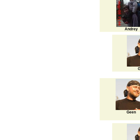
Andrey
G
Geen