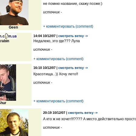
не помню название, скажу позже:)
источник -
+ комментировать (comment)
Geen
14:04 10/12/07 |
смотреть ветку ->
rabin
Недалеко, это где??? Лула
источник -
+ комментировать (comment)
16:10 10/12/07 |
смотреть ветку ->
Красотища.. )) Хочу лето!!
источник -
+ комментировать (comment)
Shur
20:19 10/12/07 |
смотреть ветку ->
А кто ж не хочет!!!???? А место действительно прост
источник -