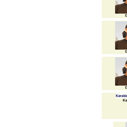
G
G
G
Ka