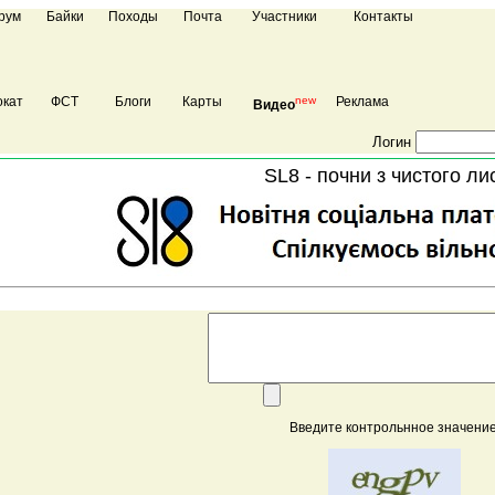
рум
Байки
Походы
Почта
Участники
Контакты
кат
ФСТ
Блоги
Карты
new
Реклама
Видео
Логин
SL8 - почни з чистого ли
Введите контрольнное значение