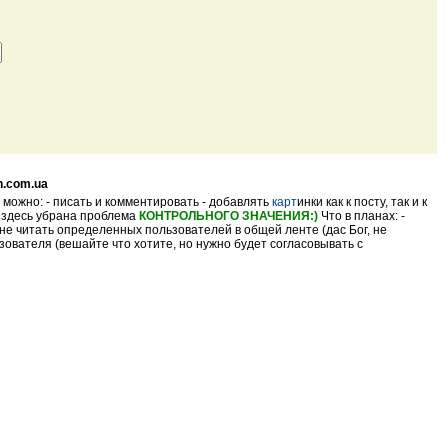
n.com.ua
 можно: - писать и комментировать - добавлять
карт
инки как к посту, так и к
- здесь убрана проблема
КОНТРОЛЬНОГО ЗНАЧЕНИЯ:)
Что в планах: -
не читать определенных пользователей в общей ленте (дас Бог, не
ователя (вешайте что хотите, но нужно будет согласовывать с