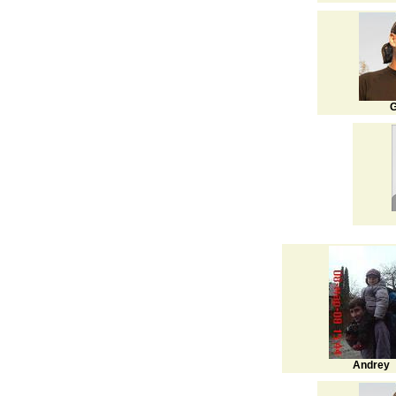
G
Andrey