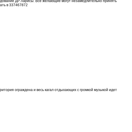
аздование ДР Ларисы. Все желающие могут незамедлительно принять
ать в 337467872
ритория ограждена и весь кагал отдыхающих с громкой музыкой идет