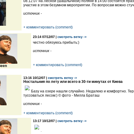
08.12.07 на Лесной (шашлычной) поляне в 14:00 состоится пр
участие в этом безумном мероприятии. По вопросам можно стуч
источник -
+ комментировать (comment)
23:14 07/12/07 |
смотреть ветку ->
честно обязуюсь прибыть:)
источник -
+ комментировать (comment)
een
13:16 10/12/07 |
смотреть ветку ->
Ностальния по лету или всего в 30-ти минутах от Киева
Базу на озере нашли случайно. Недалеко и комфортно. Тер
туссоваться лесом:) © фото - Милла Браташ
источник -
+ комментировать (comment)
13:17 10/12/07 |
смотреть ветку ->
.