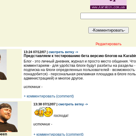
Редактировать
13:24 07/12/07 |
смотреть ветку ->
Представляем к тестированию бета версию блогов на Karabi
Блог - это личный дневник, журнал и просто место общения. Что
комментариям - для удобства блоги будут разбиты на разделы 
подписка на блоги определенных пользователей - возможность 
понадобится) - персональная рекламная площадка в блоге польз
администрацией) и многое другое.
источник -
+ комментировать (comment)
13:38 07/12/07 |
смотреть ветку ->
господа!
источник -
een
+ комментировать (comment)