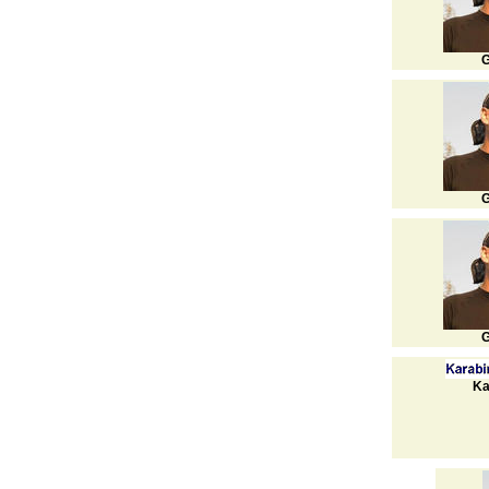
G
G
G
Ka