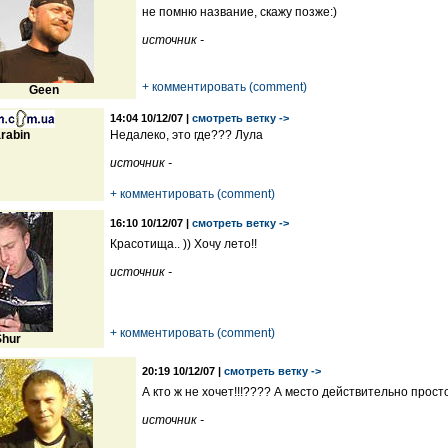
не помню название, скажу позже:)
источник -
+ комментировать (comment)
Geen
14:04 10/12/07 |
смотреть ветку ->
rabin
Недалеко, это где??? Лула
источник -
+ комментировать (comment)
16:10 10/12/07 |
смотреть ветку ->
Красотища.. )) Хочу лето!!
источник -
+ комментировать (comment)
Shur
20:19 10/12/07 |
смотреть ветку ->
А кто ж не хочет!!!???? А место действительно прост
источник -