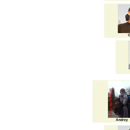
G
Andrey