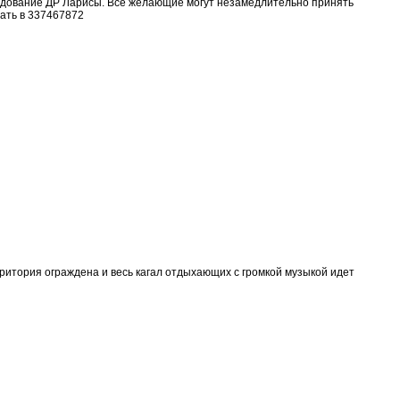
аздование ДР Ларисы. Все желающие могут незамедлительно принять
ать в 337467872
ритория ограждена и весь кагал отдыхающих с громкой музыкой идет