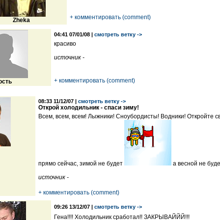
+ комментировать (comment)
Zheka
04:41 07/01/08 |
смотреть ветку ->
красиво
источник -
+ комментировать (comment)
ость
08:33 11/12/07 |
смотреть ветку ->
Открой холодильник - спаси зиму!
Всем, всем, всем! Лыжники! Сноубордисты! Водники! Откройте с
прямо сейчас, зимой не будет
а весной не буд
источник -
+ комментировать (comment)
09:26 13/12/07 |
смотреть ветку ->
Гена!!!! Холодильник сработал!! ЗАКРЫВАЙЙЙ!!!