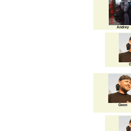
Andrey
G
Geen