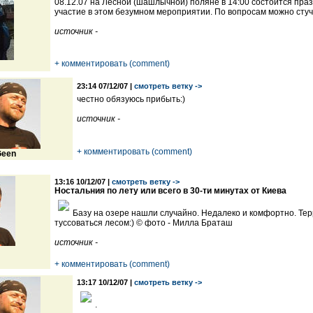
08.12.07 на Лесной (шашлычной) поляне в 14:00 состоится пр
участие в этом безумном мероприятии. По вопросам можно стуч
источник -
+ комментировать (comment)
23:14 07/12/07 |
смотреть ветку ->
честно обязуюсь прибыть:)
источник -
+ комментировать (comment)
een
13:16 10/12/07 |
смотреть ветку ->
Ностальния по лету или всего в 30-ти минутах от Киева
Базу на озере нашли случайно. Недалеко и комфортно. Тер
туссоваться лесом:) © фото - Милла Браташ
источник -
+ комментировать (comment)
13:17 10/12/07 |
смотреть ветку ->
.