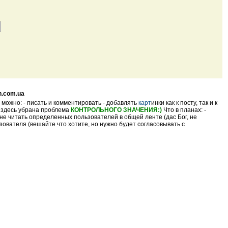
n.com.ua
 можно: - писать и комментировать - добавлять
карт
инки как к посту, так и к
- здесь убрана проблема
КОНТРОЛЬНОГО ЗНАЧЕНИЯ:)
Что в планах: -
не читать определенных пользователей в общей ленте (дас Бог, не
ователя (вешайте что хотите, но нужно будет согласовывать с