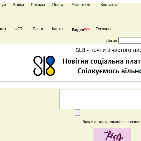
рум
Байки
Походы
Почта
Участники
Контакты
кат
ФСТ
Блоги
Карты
new
Реклама
Видео
Логин
SL8 - почни з чистого ли
Введите контрольнное значение