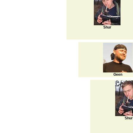
Shur
Geen
Shur