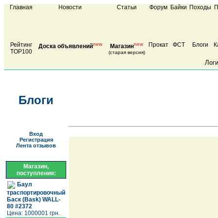
Главная
Новости
Статьи
Форум
Байки
Походы
П
Рейтинг
new
new
Прокат
ФСТ
Блоги
К
Доска объявлений
Магазин
TOP100
(старая версия)
Лог
Блоги
Вход
Регистрация
Лента отзывов
Магазин,
поступления:
Баул
траспортировочный
Баск (Bask) WALL-
80 #2372
Цена: 1000001 грн.