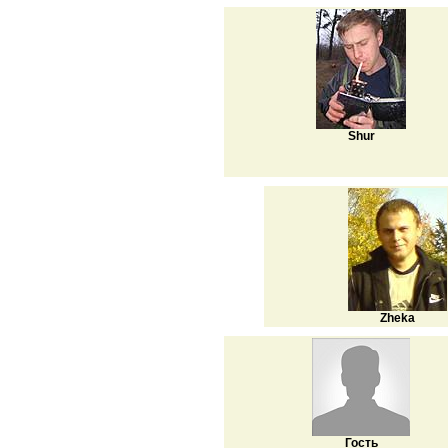
Shur
Zheka
Гость