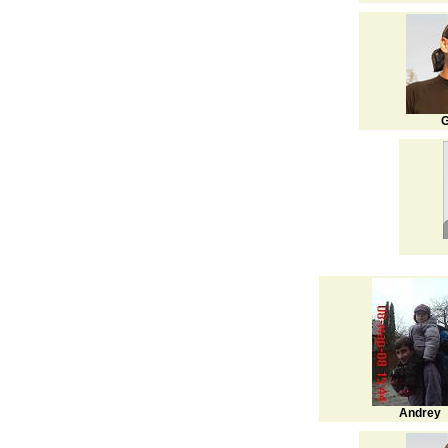
G
Andrey