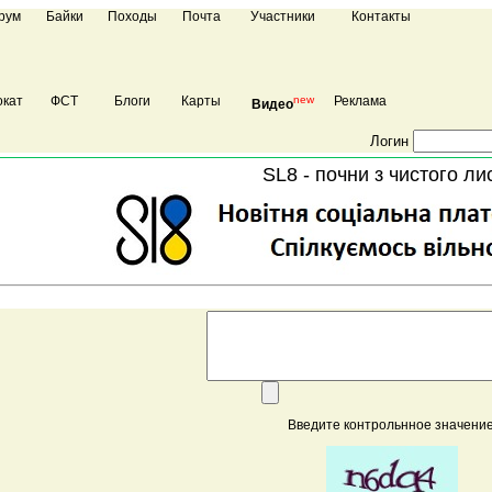
рум
Байки
Походы
Почта
Участники
Контакты
кат
ФСТ
Блоги
Карты
new
Реклама
Видео
Логин
SL8 - почни з чистого ли
Введите контрольнное значение