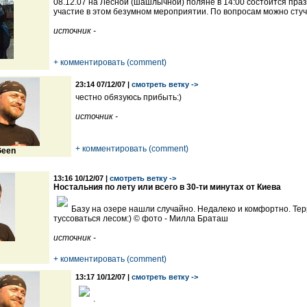
08.12.07 на Лесной (шашлычной) поляне в 14:00 состоится пр
участие в этом безумном мероприятии. По вопросам можно стуч
источник -
+ комментировать (comment)
23:14 07/12/07 |
смотреть ветку ->
честно обязуюсь прибыть:)
источник -
+ комментировать (comment)
een
13:16 10/12/07 |
смотреть ветку ->
Ностальния по лету или всего в 30-ти минутах от Киева
Базу на озере нашли случайно. Недалеко и комфортно. Тер
туссоваться лесом:) © фото - Милла Браташ
источник -
+ комментировать (comment)
13:17 10/12/07 |
смотреть ветку ->
.