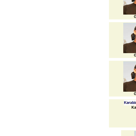
G
G
G
Ka