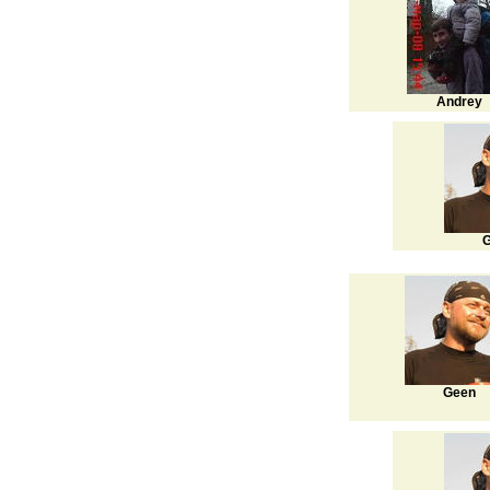
Andrey
G
Geen