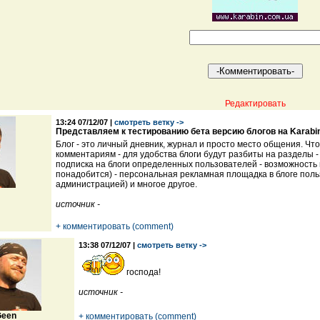
Редактировать
13:24 07/12/07 |
смотреть ветку ->
Представляем к тестированию бета версию блогов на Karabi
Блог - это личный дневник, журнал и просто место общения. Что
комментариям - для удобства блоги будут разбиты на разделы 
подписка на блоги определенных пользователей - возможность 
понадобится) - персональная рекламная площадка в блоге польз
администрацией) и многое другое.
источник -
+ комментировать (comment)
13:38 07/12/07 |
смотреть ветку ->
господа!
источник -
een
+ комментировать (comment)