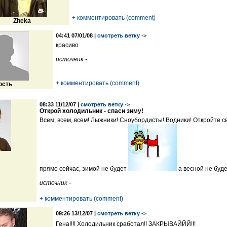
+ комментировать (comment)
Zheka
04:41 07/01/08 |
смотреть ветку ->
красиво
источник -
+ комментировать (comment)
ость
08:33 11/12/07 |
смотреть ветку ->
Открой холодильник - спаси зиму!
Всем, всем, всем! Лыжники! Сноубордисты! Водники! Откройте с
прямо сейчас, зимой не будет
а весной не буд
источник -
+ комментировать (comment)
09:26 13/12/07 |
смотреть ветку ->
Гена!!!! Холодильник сработал!! ЗАКРЫВАЙЙЙ!!!