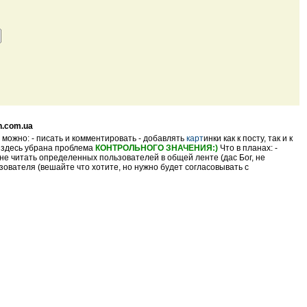
n.com.ua
 можно: - писать и комментировать - добавлять
карт
инки как к посту, так и к
- здесь убрана проблема
КОНТРОЛЬНОГО ЗНАЧЕНИЯ:)
Что в планах: -
не читать определенных пользователей в общей ленте (дас Бог, не
ователя (вешайте что хотите, но нужно будет согласовывать с