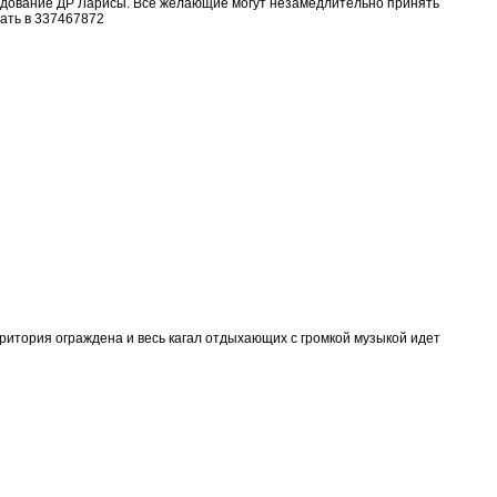
аздование ДР Ларисы. Все желающие могут незамедлительно принять
ать в 337467872
ритория ограждена и весь кагал отдыхающих с громкой музыкой идет