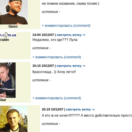
не помню название, скажу позже:)
источник -
+ комментировать (comment)
Geen
14:04 10/12/07 |
смотреть ветку ->
rabin
Недалеко, это где??? Лула
источник -
+ комментировать (comment)
16:10 10/12/07 |
смотреть ветку ->
Красотища.. )) Хочу лето!!
источник -
+ комментировать (comment)
Shur
20:19 10/12/07 |
смотреть ветку ->
А кто ж не хочет!!!???? А место действительно прост
источник -